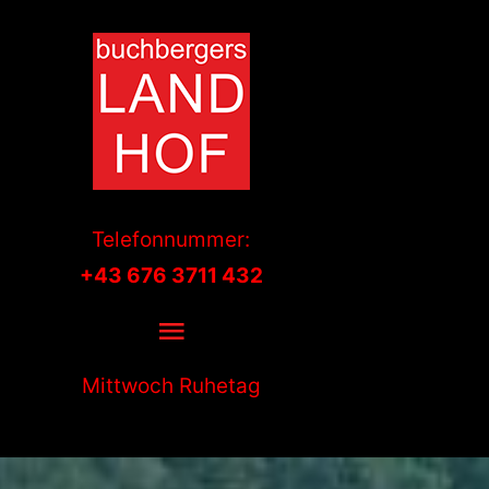
Skip
to
content
Telefonnummer:
+43 676 3711 432
Toggle
Navigation
Mittwoch Ruhetag
home
akuelles