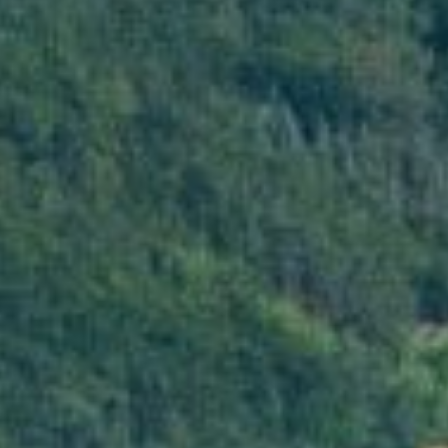
landhof
speisekarte
reservieren
catering
lage
DSGVO